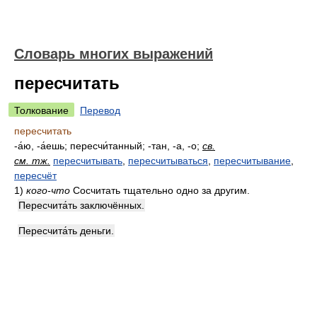
Словарь многих выражений
пересчитать
Толкование
Перевод
пересчитать
-а́ю, -а́ешь; пересчи́танный; -тан, -а, -о;
св.
см. тж.
пересчитывать
,
пересчитываться
,
пересчитывание
,
пересчёт
1)
кого-что
Сосчитать тщательно одно за другим.
Пересчита́ть заключённых.
Пересчита́ть деньги.