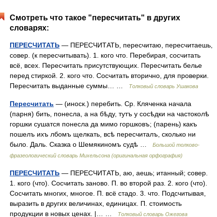
Смотреть что такое "пересчитать" в других
словарях:
ПЕРЕСЧИТАТЬ
— ПЕРЕСЧИТАТЬ, пересчитаю, пересчитаешь,
совер. (к пересчитывать). 1. кого что. Перебирая, сосчитать
всё, всех. Пересчитать присутствующих. Пересчитать белье
перед стиркой. 2. кого что. Сосчитать вторично, для проверки.
Пересчитать выданные суммы… …
Толковый словарь Ушакова
Пересчитать
— (иноск.) перебить. Ср. Кляченка начала
(парня) бить, понесла, а на бѣду, тутъ у сосѣдки на частоколѣ
горшки сушатся понесла да мимо горшковъ; (парень) какъ
пошелъ ихъ лбомъ щелкать, всѣ пересчиталъ, сколько ни
было. Даль. Сказка о Шемякиномъ судѣ …
Большой толково-
фразеологический словарь Михельсона (оригинальная орфография)
ПЕРЕСЧИТАТЬ
— ПЕРЕСЧИТАТЬ, аю, аешь; итанный; совер.
1. кого (что). Сосчитать заново. П. во второй раз. 2. кого (что).
Сосчитать многих, многое. П. всё стадо. 3. что. Подсчитывая,
выразить в других величинах, единицах. П. стоимость
продукции в новых ценах. |… …
Толковый словарь Ожегова