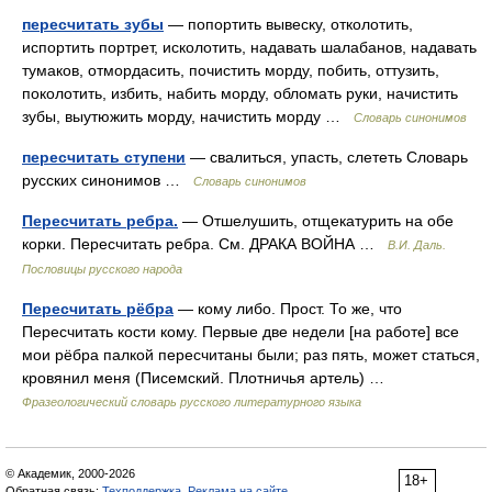
пересчитать зубы
— попортить вывеску, отколотить,
испортить портрет, исколотить, надавать шалабанов, надавать
тумаков, отмордасить, почистить морду, побить, оттузить,
поколотить, избить, набить морду, обломать руки, начистить
зубы, выутюжить морду, начистить морду …
Словарь синонимов
пересчитать ступени
— свалиться, упасть, слететь Словарь
русских синонимов …
Словарь синонимов
Пересчитать ребра.
— Отшелушить, отщекатурить на обе
корки. Пересчитать ребра. См. ДРАКА ВОЙНА …
В.И. Даль.
Пословицы русского народа
Пересчитать рёбра
— кому либо. Прост. То же, что
Пересчитать кости кому. Первые две недели [на работе] все
мои рёбра палкой пересчитаны были; раз пять, может статься,
кровянил меня (Писемский. Плотничья артель) …
Фразеологический словарь русского литературного языка
© Академик, 2000-2026
18+
Обратная связь:
Техподдержка
,
Реклама на сайте